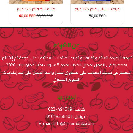
قراصيا اسباني فاخر 125 جرام
مشمشية فاخر 125 جرام
60,00
EGP
65,00
EGP
50,00
EGP
عن الشركه
شركة الزمردة لتعبئة و تغليف و توريد المنتجات الغذائية باعلي جودة تم إنشائها
بعد خبرة فى العمل بمجال الغذاء لمدة 5 سنوات بدأت عملها يناير 2020
لتستمر فى خدمة العملاء على مستوي مميز وايضا العمل على سد إحتياجات
السوق المصري
اتصل بنا
هاتف : 0227491519
موبايل: 01019358101
E-mail : info@elzomorda.com