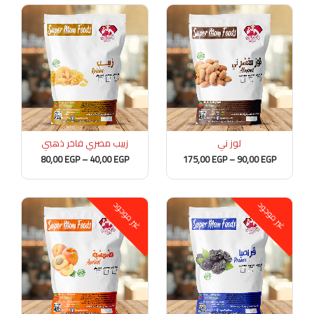
نطاق
نطاق
السعر:
السعر:
من
من
خلال
خلال
لوز ني
زبيب مصري فاخر ذهبي
80,00
EGP
–
40,00
EGP
175,00
EGP
–
90,00
EGP
السعر
السعر
غير موجود
غير موجود
الأصلي
الحالي
هو:
هو:
60,00 EGP.
65,00 EGP.