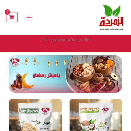
خطي
لى
لمحتوى
[th-aps layout="bar_style"]