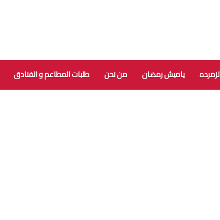
لزمرده
ياميش رمضان
من نحن
طلبات المطاعم و الفنادق