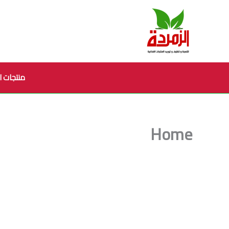
خطي
لى
لمحتوى
منتجات ا
Home