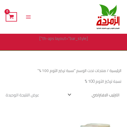
خطي
لى
لمحتوى
[th-aps layout="bar_style"]
الرئيسية
/ منتجات تحت الوسم “نسبة تركيز الثوم 100 %”
نسبة تركيز الثوم 100 %
عرض النتيجة الوحيدة