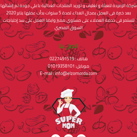
شركة الزمردة لتعبئة و تغليف و توريد المنتجات الغذائية باعلي جودة تم إنشائها
بعد خبرة فى العمل بمجال الغذاء لمدة 5 سنوات بدأت عملها يناير 2020
لتستمر فى خدمة العملاء على مستوي مميز وايضا العمل على سد إحتياجات
السوق المصري
اتصل بنا
هاتف : 0227491519
موبايل: 01019358101
E-mail : info@elzomorda.com