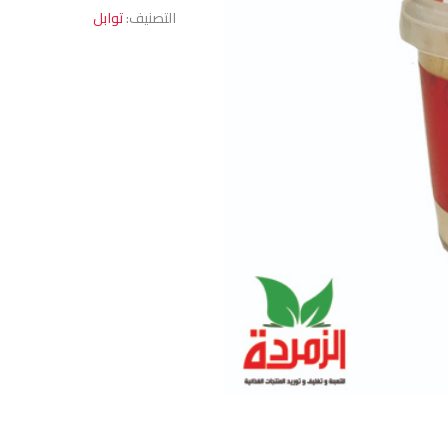
التصنيف:
توابل