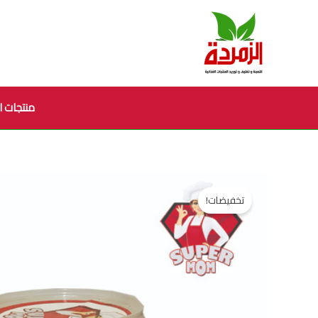
خطي
لى
لمحتوى
منتجات ا
تخفيضات!