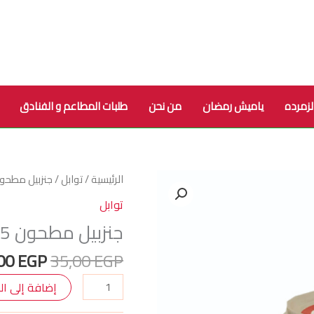
لزمرده
ياميش رمضان
من نحن
طلبات المطاعم و الفنادق
السعر
كمية
الرئيسية
/
توابل
/ جنزبيل مطحون 75 ج
الأصلي
جنزبيل
توابل
هو:
مطحون
جنزبيل مطحون 75 جرام
35,00 EGP.
75
جرام
,00
EGP
35,00
EGP
إضافة إلى ال