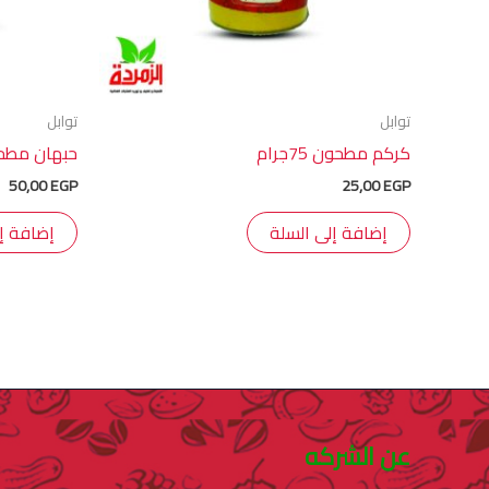
توابل
توابل
كركم مطحون 75جرام
حبهان مطحون 20 جرا
50,00
EGP
25,00
EGP
إضافة إلى السلة
إضافة إ
عن الشركه